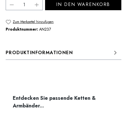
Produkt Anzahl: Gib den gewünschten Wert 
IN DEN WARENKORB
Zum Merkzettel hinzufügen
Produktnummer:
AN237
PRODUKTINFORMATIONEN
Produktgalerie überspringen
Entdecken Sie passende Ketten &
Armbänder...