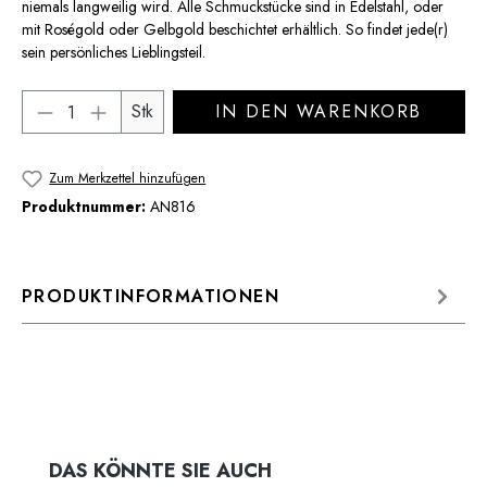
niemals langweilig wird. Alle Schmuckstücke sind in Edelstahl, oder
mit Roségold oder Gelbgold beschichtet erhältlich. So findet jede(r)
sein persönliches Lieblingsteil.
Produkt Anzahl: Gib den gewünschten Wert 
Stk
IN DEN WARENKORB
Zum Merkzettel hinzufügen
Produktnummer:
AN816
PRODUKTINFORMATIONEN
Produktgalerie überspringen
DAS KÖNNTE SIE AUCH