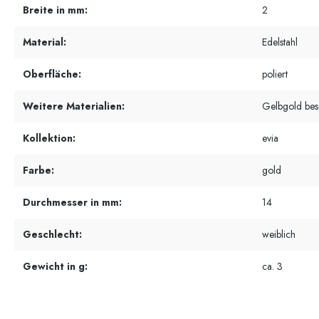
Breite in mm:
2
Material:
Edelstahl
Oberfläche:
poliert
Weitere Materialien:
Gelbgold besc
Kollektion:
evia
Farbe:
gold
Durchmesser in mm:
14
Geschlecht:
weiblich
Gewicht in g:
ca. 3