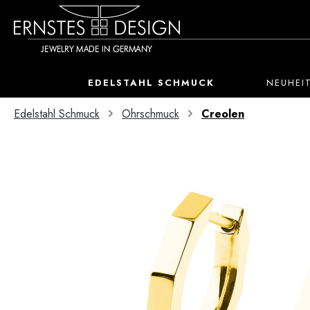
 Hauptinhalt springen
Zur Suche springen
Zur Hauptnavigation springen
EDELSTAHL SCHMUCK
NEUHEI
Edelstahl Schmuck
Ohrschmuck
Creolen
Bildergalerie überspringen