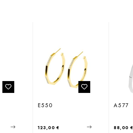
E550
A577
Regulärer Preis:
Regulärer
123,00 €
88,00 