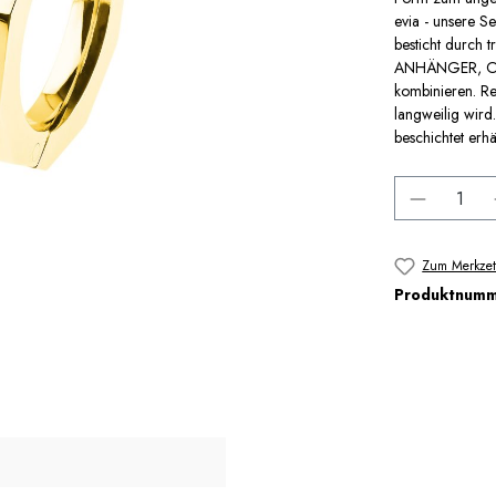
evia - unsere S
besticht durch 
ANHÄNGER, OHR
kombinieren. Re
langweilig wird
beschichtet erhäl
Produkt 
Zum Merkzet
Produktnum