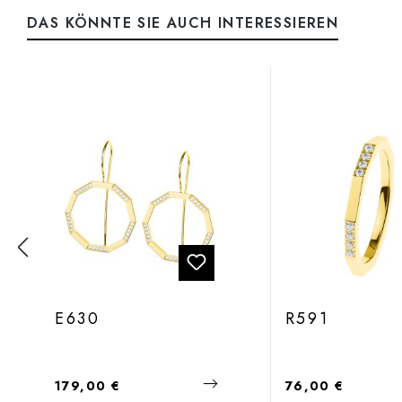
DAS KÖNNTE SIE AUCH INTERESSIEREN
Produktgalerie überspringen
E630
R591
Regulärer Preis:
Regulärer Preis:
179,00 €
76,00 €