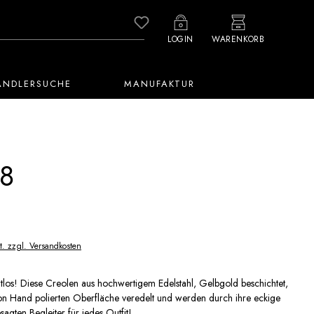
Du hast 0 Produkte auf dem M
LOGIN
WARENKORB
ÄNDLERSUCHE
MANUFAKTUR
8
t. zzgl. Versandkosten
los! Diese Creolen aus hochwertigem Edelstahl, Gelbgold beschichtet,
von Hand polierten Oberfläche veredelt und werden durch ihre eckige
gten Begleiter für jedes Outfit!