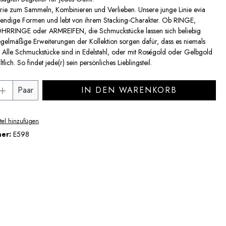
erie zum Sammeln, Kombinieren und Verlieben. Unsere junge Linie evia
trendige Formen und lebt von ihrem Stacking-Charakter. Ob RINGE,
RINGE oder ARMREIFEN, die Schmuckstücke lassen sich beliebig
gelmäßige Erweiterungen der Kollektion sorgen dafür, dass es niemals
. Alle Schmuckstücke sind in Edelstahl, oder mit Roségold oder Gelbgold
tlich. So findet jede(r) sein persönliches Lieblingsteil.
Anzahl: Gib den gewünschten Wert ein ode
Paar
IN DEN WARENKORB
tel hinzufügen
mer:
E598