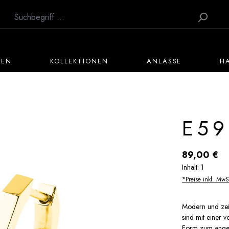
TEN
KOLLEKTIONEN
ANLÄSSE
H
E59
Regulärer Preis:
89,00 €
Inhalt:
1
*Preise inkl. MwS
Modern und zeit
sind mit einer 
Form zum angesa