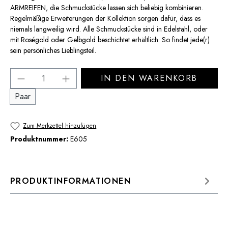
ARMREIFEN, die Schmuckstücke lassen sich beliebig kombinieren.
Regelmäßige Erweiterungen der Kollektion sorgen dafür, dass es
niemals langweilig wird. Alle Schmuckstücke sind in Edelstahl, oder
mit Roségold oder Gelbgold beschichtet erhältlich. So findet jede(r)
sein persönliches Lieblingsteil.
Produkt Anzahl: Gib den gewünschten Wert 
IN DEN WARENKORB
Paar
Zum Merkzettel hinzufügen
Produktnummer:
E605
PRODUKTINFORMATIONEN