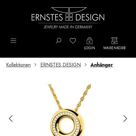
Zum Hauptinhalt springen
Du hast 0 Produkte auf d
LOGIN
WARENKORB
Kollektionen
ERNSTES DESIGN
Anhänger
Bildergalerie überspringen