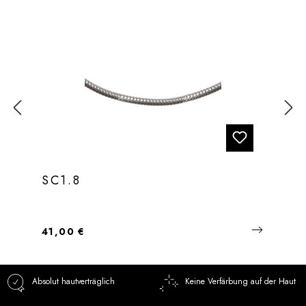
SC1.8
Regulärer Preis:
41,00 €
Absolut hautverträglich
Keine Verfärbung auf der Haut