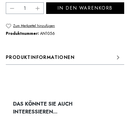
Produkt Anzahl: Gib den gewünschten Wert 
IN DEN WARENKORB
Zum Merkzettel hinzufügen
Produktnummer:
AN1056
PRODUKTINFORMATIONEN
Produktgalerie überspringen
DAS KÖNNTE SIE AUCH
INTERESSIEREN...