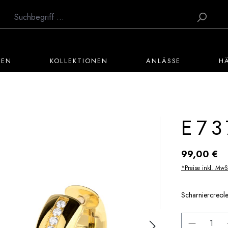
TEN
KOLLEKTIONEN
ANLÄSSE
H
E73
Regulärer Preis:
99,00 €
*Preise inkl. MwS
Scharniercreole,
Produkt 