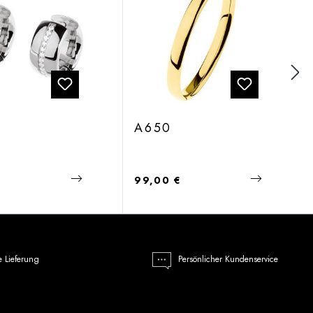
A650
 Preis:
Regulärer Preis:
€
99,00 €
e Lieferung
Persönlicher Kundenservice