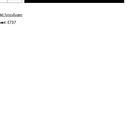
tel hinzufügen
mer:
E737