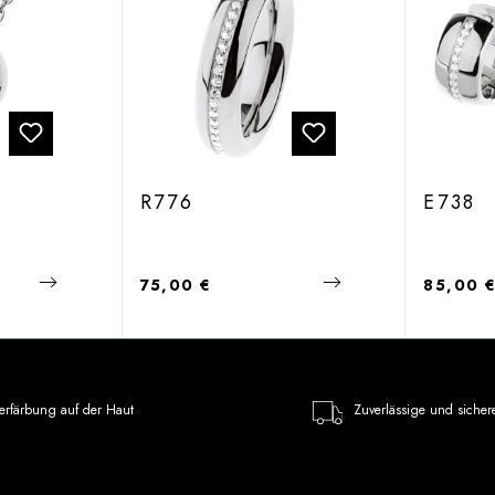
R776
E738
Regulärer Preis:
Regulärer
75,00 €
85,00 
erfärbung auf der Haut
Zuverlässige und sicher