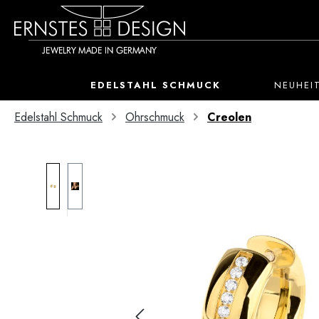
 Hauptinhalt springen
Zur Suche springen
Zur Hauptnavigation springen
EDELSTAHL SCHMUCK
NEUHEI
Edelstahl Schmuck
Ohrschmuck
Creolen
Bildergalerie überspringen