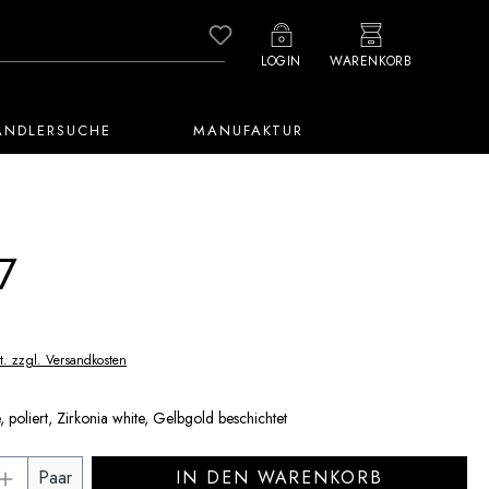
Du hast 0 Produkte auf dem M
LOGIN
WARENKORB
ÄNDLERSUCHE
MANUFAKTUR
7
t. zzgl. Versandkosten
 poliert, Zirkonia white, Gelbgold beschichtet
Anzahl: Gib den gewünschten Wert ein ode
Paar
IN DEN WARENKORB