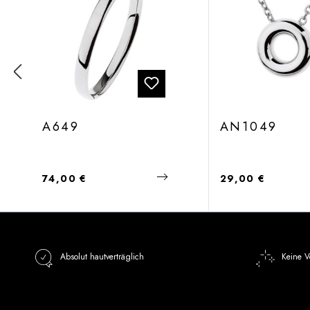
A649
AN1049
Regulärer Preis:
Regulärer Preis:
74,00 €
29,00 €
Absolut hautverträglich
Keine V