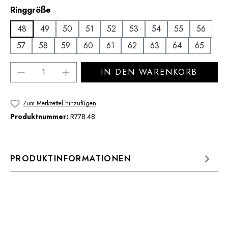
auswählen
Ringgröße
48
49
50
51
52
53
54
55
56
57
58
59
60
61
62
63
64
65
Produkt Anzahl: Gib den gewünschten Wert 
IN DEN WARENKORB
Zum Merkzettel hinzufügen
Produktnummer:
R778.48
PRODUKTINFORMATIONEN