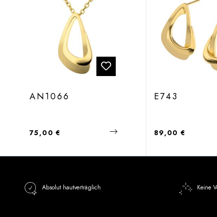
AN1066
E743
Regulärer Preis:
Regulärer Preis:
75,00 €
89,00 €
Absolut hautverträglich
Keine V