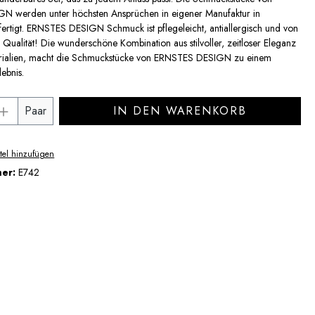
 werden unter höchsten Ansprüchen in eigener Manufaktur in
ertigt. ERNSTES DESIGN Schmuck ist pflegeleicht, antiallergisch und von
Qualität! Die wunderschöne Kombination aus stilvoller, zeitloser Eleganz
rialien, macht die Schmuckstücke von ERNSTES DESIGN zu einem
lebnis.
Anzahl: Gib den gewünschten Wert ein ode
Paar
IN DEN WARENKORB
tel hinzufügen
mer:
E742