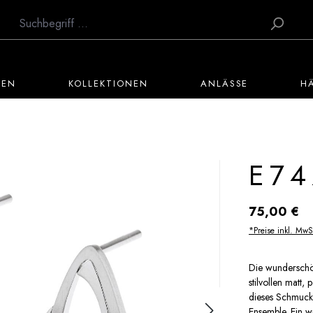
TEN
KOLLEKTIONEN
ANLÄSSE
H
E74
Regulärer Preis:
75,00 €
*Preise inkl. MwS
Die wunderschön
stilvollen matt,
dieses Schmuck
Ensemble. Ein w