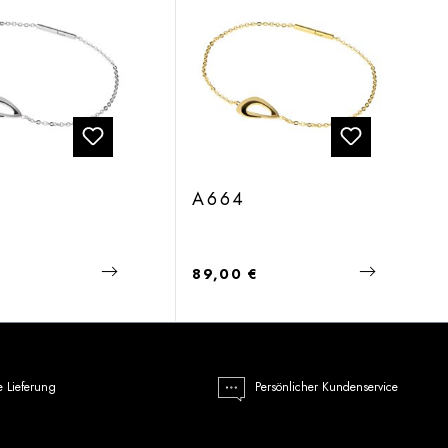
A664
 Preis:
Regulärer Preis:
€
89,00 €
e Lieferung
Persönlicher Kundenservice