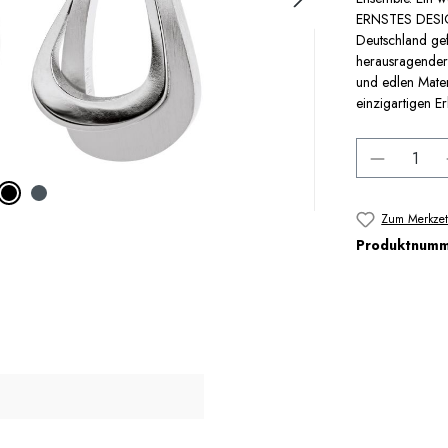
ERNSTES DESIGN
Deutschland gef
herausragender 
und edlen Mate
einzigartigen Er
Produkt 
Zum Merkzet
Produktnum