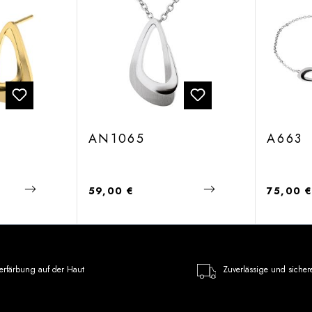
AN1065
A663
Regulärer Preis:
Regulärer
59,00 €
75,00 
erfärbung auf der Haut
Zuverlässige und sicher