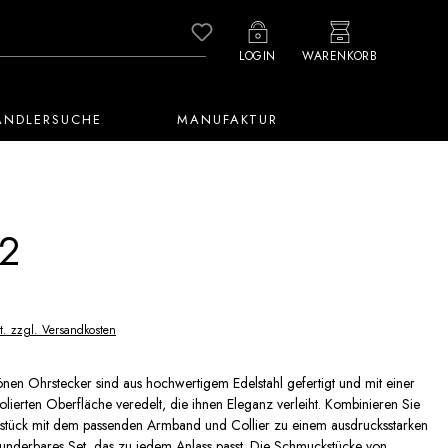
Du hast 0 Produkte auf dem M
LOGIN
WARENKORB
ÄNDLERSUCHE
MANUFAKTUR
2
t. zzgl. Versandkosten
en Ohrstecker sind aus hochwertigem Edelstahl gefertigt und mit einer
 polierten Oberfläche veredelt, die ihnen Eleganz verleiht. Kombinieren Sie
stück mit dem passenden Armband und Collier zu einem ausdrucksstarken
underbares Set, das zu jedem Anlass passt. Die Schmuckstücke von