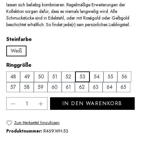
lassen sich beliebig kombinieren. Regelmäßige Erweiterungen der
Kollektion sorgen dafür, dass es niemals langweilig wird. Alle
Schmuckstücke sind in Edelstahl, oder mit Roségold oder Gelbgold
beschichtet erhältlich. So findet jede(r) sein persönliches Lieblingsteil.
auswählen
Steinfarbe
Weiß
auswählen
Ringgröße
48
49
50
51
52
53
54
55
56
57
58
59
60
61
62
63
64
65
Produkt Anzahl: Gib den gewünschten Wert 
IN DEN WARENKORB
Zum Merkzettel hinzufügen
Produktnummer:
R469.WH.53