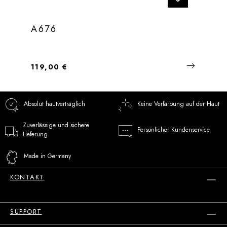
A676
Regulärer Preis:
119,00 €
Absolut hautverträglich
Keine Verfärbung auf der Haut
Zuverlässige und sichere
Persönlicher Kundenservice
Lieferung
Made in Germany
KONTAKT
SUPPORT