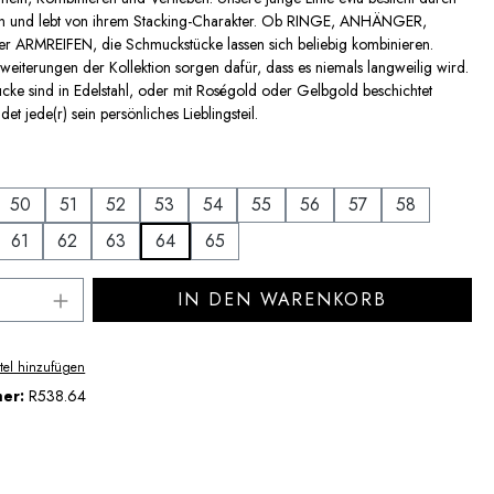
n und lebt von ihrem Stacking-Charakter. Ob RINGE, ANHÄNGER,
ARMREIFEN, die Schmuckstücke lassen sich beliebig kombinieren.
eiterungen der Kollektion sorgen dafür, dass es niemals langweilig wird.
cke sind in Edelstahl, oder mit Roségold oder Gelbgold beschichtet
ndet jede(r) sein persönliches Lieblingsteil.
uswählen
50
51
52
53
54
55
56
57
58
61
62
63
64
65
Anzahl: Gib den gewünschten Wert ein ode
IN DEN WARENKORB
tel hinzufügen
mer:
R538.64