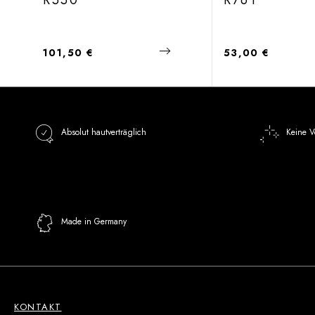
R550
R761
Regulärer Preis:
Regulärer Preis:
101,50 €
53,00 €
Absolut hautverträglich
Keine V
Made in Germany
KONTAKT