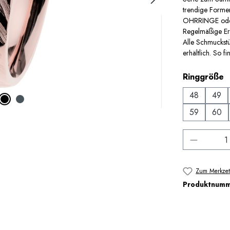
trendige Forme
OHRRINGE oder 
Regelmäßige Erw
Alle Schmuckstü
erhältlich. So fi
a
Ringgröße
48
49
59
60
Produkt 
Zum Merkzet
Produktnum