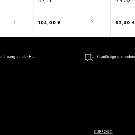
R711
R476
Regulärer Preis:
Regulärer
104,00 €
82,50 
erfärbung auf der Haut
Zuverlässige und sicher
SUPPORT