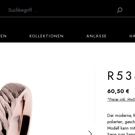
TEN
KOLLEKTIONEN
ANLÄSSE
H
R53
Regulärer Preis:
60,50 €
*Preise inkl. MwS
Der moderne, Ros
polierten, gesc
Modell kann mit
Serie zum Samme