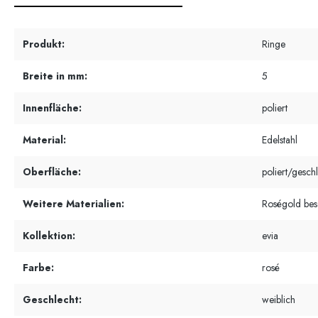
Produkt:
Ringe
Breite in mm:
5
Innenfläche:
poliert
Material:
Edelstahl
Oberfläche:
poliert/geschl
Weitere Materialien:
Roségold bes
Kollektion:
evia
Farbe:
rosé
Geschlecht:
weiblich