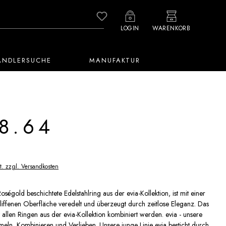
Du hast 0 Produkte auf dem M
LOGIN
WARENKORB
ÄNDLERSUCHE
MANUFAKTUR
8.64
t. zzgl. Versandkosten
égold beschichtete Edelstahlring aus der evia-Kollektion, ist mit einer
hliffenen Oberfläche veredelt und überzeugt durch zeitlose Eleganz. Das
 allen Ringen aus der evia-Kollektion kombiniert werden. evia - unsere
ln, Kombinieren und Verlieben. Unsere junge Linie evia besticht durch