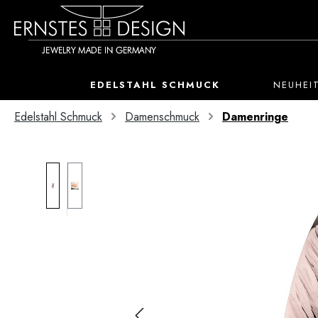
 Hauptinhalt springen
Zur Suche springen
Zur Hauptnavigation springen
EDELSTAHL SCHMUCK
NEUHEI
Edelstahl Schmuck
Damenschmuck
Damenringe
Bildergalerie überspringen