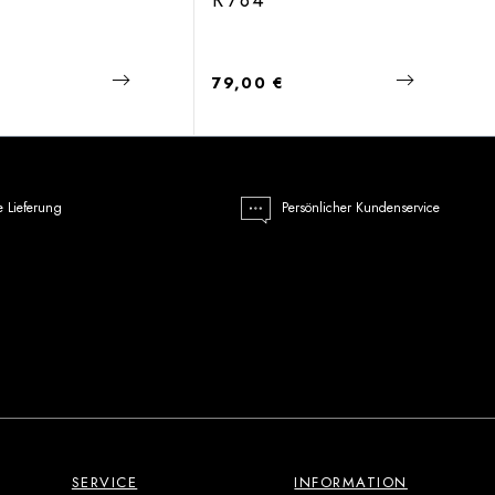
R784
 Preis:
Regulärer Preis:
€
79,00 €
e Lieferung
Persönlicher Kundenservice
SERVICE
INFORMATION