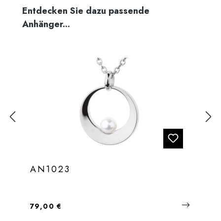
Produktgalerie überspringen
Entdecken Sie dazu passende
Anhänger...
AN1023
Regulärer Preis:
79,00 €