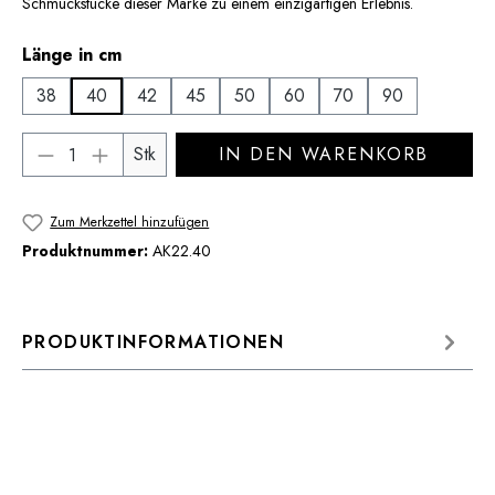
Schmuckstücke dieser Marke zu einem einzigartigen Erlebnis.
auswählen
Länge in cm
38
40
42
45
50
60
70
90
Produkt Anzahl: Gib den gewünschten Wert 
Stk
IN DEN WARENKORB
Zum Merkzettel hinzufügen
Produktnummer:
AK22.40
PRODUKTINFORMATIONEN