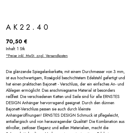
AK22.40
Regulärer Preis:
70,50 €
Inhalt:
1 Stk
*Preise inkl. MwSt. zzgl. Versandkosten
Die glänzende Spiegelankerkette, mit einem Durchmesser von 3 mm,
ist aus hochwertigem, Roségold beschichtetem Edelstahl gefertigt und
hat einen praktischen Bajonett - Verschluss, der ein einfaches An- und
Ablegen ermöglicht. Das anschmiegsame Material ist besonders
reißfest. Die verschiedenen Ketten und Seile sind für alle ERNSTES
DESIGN Anhänger hervorragend geeignet. Durch den dünnen
Bajonett-Verschluss passen sie auch durch kleinste
Anhängeröffnungen! ERNSTES DESIGN Schmuck ist pflegeleicht,
antiallergisch und von herausragender Qualität! Die Kombination aus
stilvoller, zeitloser Eleganz und edlen Materialien, macht die