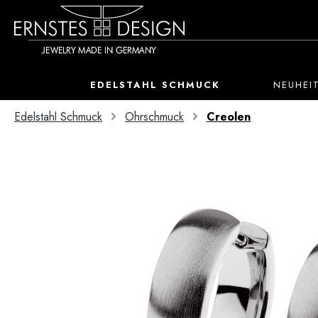
 Hauptinhalt springen
Zur Suche springen
Zur Hauptnavigation springen
EDELSTAHL SCHMUCK
NEUHEI
Edelstahl Schmuck
Ohrschmuck
Creolen
Bildergalerie überspringen