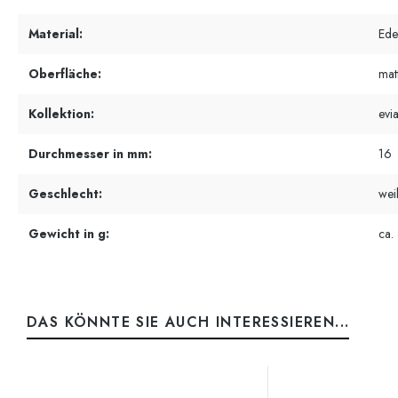
Material:
Ede
Oberfläche:
matt
Kollektion:
evi
Durchmesser in mm:
16
Geschlecht:
wei
Gewicht in g:
ca.
DAS KÖNNTE SIE AUCH INTERESSIEREN...
Produktgalerie überspringen