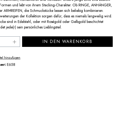
 Formen und lebt von ihrem Stacking-Charakter. Ob RINGE, ANHÄNGER,
ARMREIFEN, die Schmuckstücke lassen sich beliebig kombinieren.
eiterungen der Kollektion sorgen dafür, dass es niemals langweilig wird.
cke sind in Edelstahl, oder mit Roségold oder Gelbgold beschichtet
ndet jede(r) sein persönliches Lieblingsteil.
Anzahl: Gib den gewünschten Wert ein ode
IN DEN WARENKORB
tel hinzufügen
mer:
E658