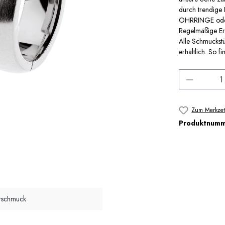
durch trendige
OHRRINGE oder 
Regelmäßige Erw
Alle Schmuckstü
erhältlich. So fi
Produkt 
Zum Merkzet
Produktnum
rschmuck