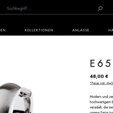
TEN
KOLLEKTIONEN
ANLÄSSE
H
E65
Regulärer Preis:
48,00 €
*Preise inkl. MwS
Modern und zeit
hochwertigem Ed
veredelt, die si
unsere Serie zu