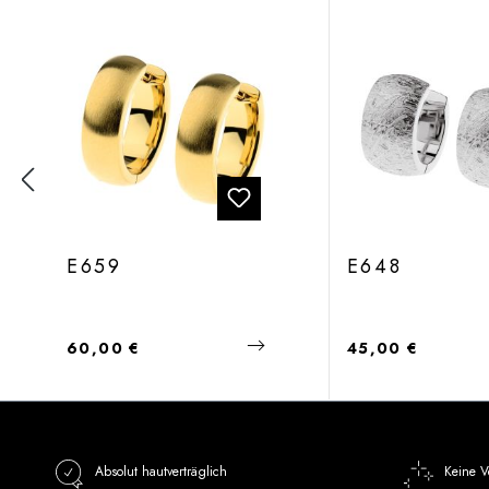
E659
E648
Regulärer Preis:
Regulärer Preis:
60,00 €
45,00 €
Absolut hautverträglich
Keine V