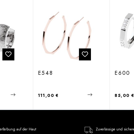
E548
E600
Regulärer Preis:
Regulärer
111,00 €
85,00 
erfärbung auf der Haut
Zuverlässige und sicher