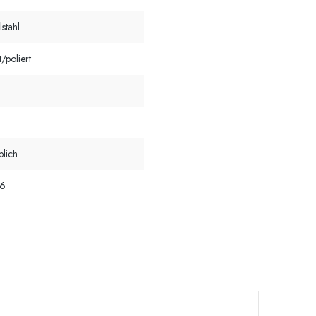
lstahl
/poliert
a
blich
 6