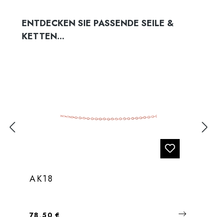
Produktgalerie überspringen
ENTDECKEN SIE PASSENDE SEILE &
KETTEN...
AK18
Regulärer Preis:
78,50 €