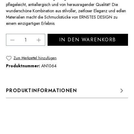
pflegeleicht, antiallergisch und von herausragender Qualität! Die
wunderschöne Kombination aus stilvoller, zeitloser Eleganz und edlen
Materialien macht die Schmuckstücke von ERNSTES DESIGN zu
einem einzigartigen Erlebnis.
Produkt Anzahl: Gib den gewünschten Wert 
IN DEN WARENKORB
Zum Merkzettel hinzufügen
Produktnummer:
AN1064
PRODUKTINFORMATIONEN