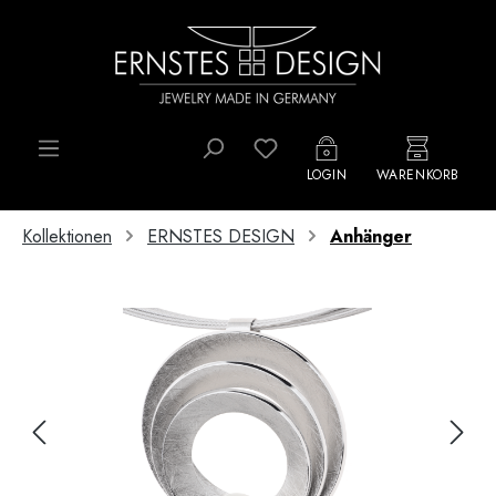
Zum Hauptinhalt springen
Du hast 0 Produkte auf d
LOGIN
WARENKORB
Kollektionen
ERNSTES DESIGN
Anhänger
Bildergalerie überspringen