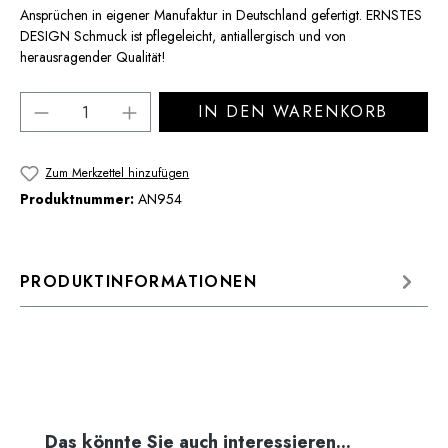
Ansprüchen in eigener Manufaktur in Deutschland gefertigt. ERNSTES
DESIGN Schmuck ist pflegeleicht, antiallergisch und von
herausragender Qualität!
Produkt Anzahl: Gib den gewünschten Wert 
IN DEN WARENKORB
Zum Merkzettel hinzufügen
Produktnummer:
AN954
PRODUKTINFORMATIONEN
Produktgalerie überspringen
Das könnte Sie auch interessieren...