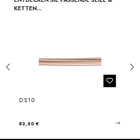
ENTDECKEN SIE PASSENDE SEILE &
KETTEN...
DS10
Regulärer Preis:
82,50 €