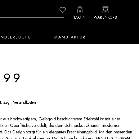
Du hast 0 Produkte auf dem M
LOGIN
WARENKORB
ÄNDLERSUCHE
MANUFAKTUR
999
t. zzgl. Versandkosten
 aus hochwertigem, Gelbgold beschichtetem Edelstahl ist mit einer
atzten Oberfläche veredelt, die dem Schmuckstück einen modernen
ht. Das Design sorgt für ein elegantes Erscheinungsbild. Mit den passenden
en Sie Ihren Look abrunden. Die Schmuckstücke von ERNSTES DESIGN