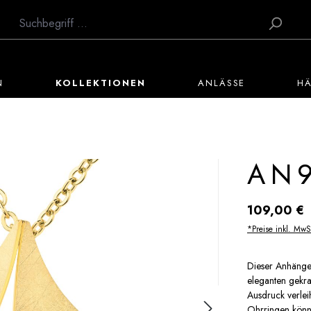
N
KOLLEKTIONEN
ANLÄSSE
H
AN
Regulärer Preis:
109,00 €
*Preise inkl. MwS
Dieser Anhänger
eleganten gekr
Ausdruck verlei
Ohrringen könn