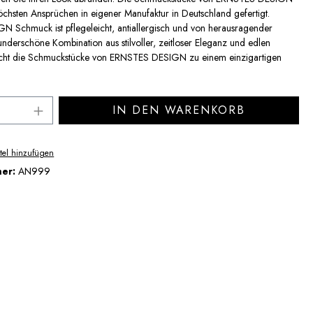
chsten Ansprüchen in eigener Manufaktur in Deutschland gefertigt.
 Schmuck ist pflegeleicht, antiallergisch und von herausragender
underschöne Kombination aus stilvoller, zeitloser Eleganz und edlen
acht die Schmuckstücke von ERNSTES DESIGN zu einem einzigartigen
Anzahl: Gib den gewünschten Wert ein ode
IN DEN WARENKORB
tel hinzufügen
mer:
AN999