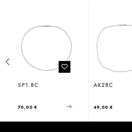
Produktgalerie überspringen
SP1.8C
AK28C
Regulärer Preis:
Regulärer Preis:
70,00 €
49,00 €