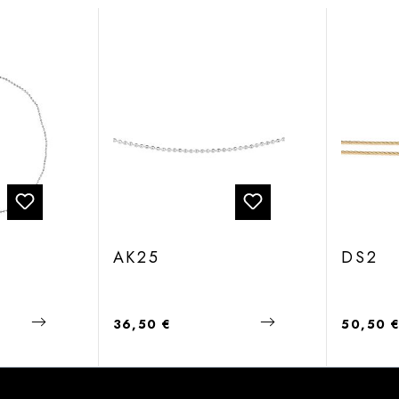
AK25
DS2
Regulärer Preis:
Regulärer
36,50 €
50,50 