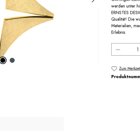
werden unter hö
ERNSTES DESIGN
Qualität! Die w
Materialien, m
Erlebnis.
Produkt 
Zum Merkzet
Produktnum