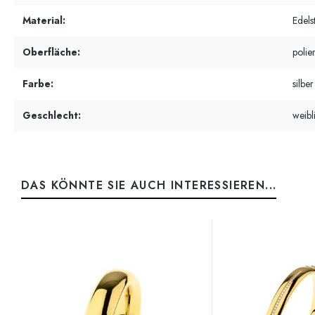
Material:
Edels
Oberfläche:
polier
Farbe:
silber
Geschlecht:
weibl
DAS KÖNNTE SIE AUCH INTERESSIEREN...
Produktgalerie überspringen