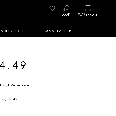
Du hast 0 Produkte auf dem M
LOGIN
WARENKORB
ÄNDLERSUCHE
MANUFAKTUR
4.49
t. zzgl. Versandkosten
8 mm, Gr. 49
uswählen