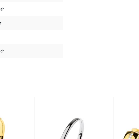
tahl
t
ich