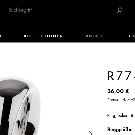
N
KOLLEKTIONEN
ANLÄSSE
H
R77
Regulärer Preis:
36,00 €
*Preise inkl. MwS
Ring, poliert, 
a
Ringgröße