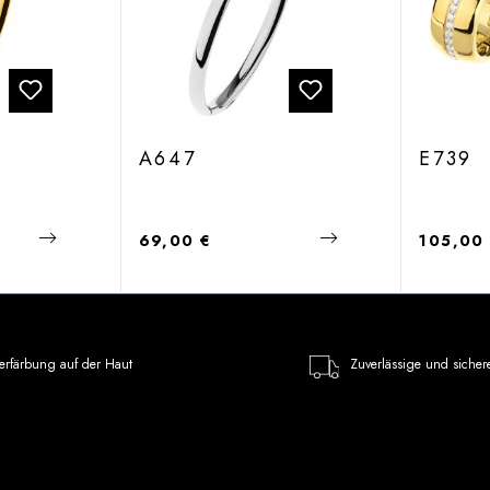
A647
E739
Regulärer Preis:
Regulärer
69,00 €
105,00
erfärbung auf der Haut
Zuverlässige und sicher