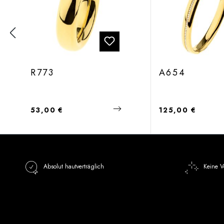
R773
A654
Regulärer Preis:
Regulärer Preis:
53,00 €
125,00 €
Absolut hautverträglich
Keine V