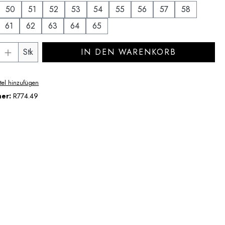
50
51
52
53
54
55
56
57
58
61
62
63
64
65
Anzahl: Gib den gewünschten Wert ein ode
Stk
IN DEN WARENKORB
tel hinzufügen
mer:
R774.49