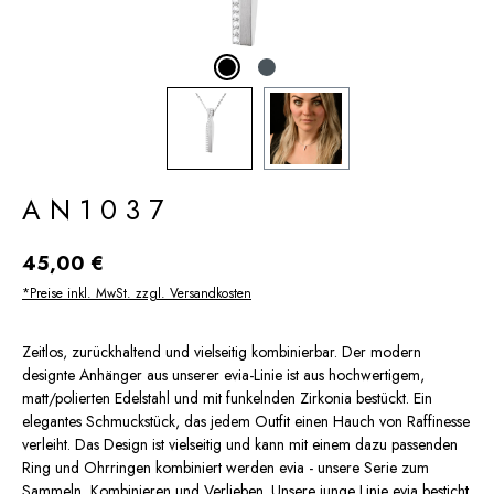
AN1037
Regulärer Preis:
45,00 €
*Preise inkl. MwSt. zzgl. Versandkosten
Zeitlos, zurückhaltend und vielseitig kombinierbar. Der modern
designte Anhänger aus unserer evia-Linie ist aus hochwertigem,
matt/polierten Edelstahl und mit funkelnden Zirkonia bestückt. Ein
elegantes Schmuckstück, das jedem Outfit einen Hauch von Raffinesse
verleiht. Das Design ist vielseitig und kann mit einem dazu passenden
Ring und Ohrringen kombiniert werden evia - unsere Serie zum
Sammeln, Kombinieren und Verlieben. Unsere junge Linie evia besticht