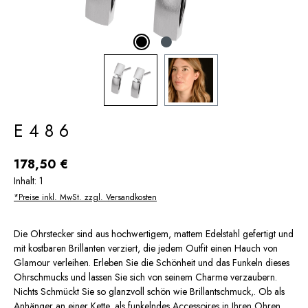
E486
Regulärer Preis:
178,50 €
Inhalt:
1
*Preise inkl. MwSt. zzgl. Versandkosten
Die Ohrstecker sind aus hochwertigem, mattem Edelstahl gefertigt und
mit kostbaren Brillanten verziert, die jedem Outfit einen Hauch von
Glamour verleihen. Erleben Sie die Schönheit und das Funkeln dieses
Ohrschmucks und lassen Sie sich von seinem Charme verzaubern.
Nichts Schmückt Sie so glanzvoll schön wie Brillantschmuck,. Ob als
Anhänger an einer Kette, als funkelndes Accessoires in Ihren Ohren