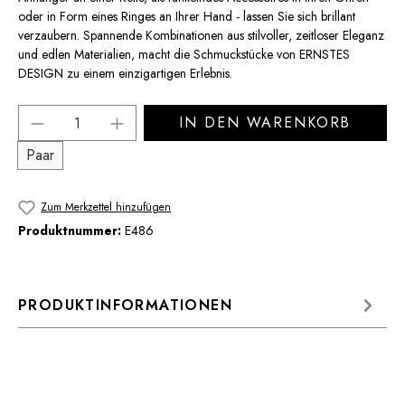
oder in Form eines Ringes an Ihrer Hand - lassen Sie sich brillant
verzaubern. Spannende Kombinationen aus stilvoller, zeitloser Eleganz
und edlen Materialien, macht die Schmuckstücke von ERNSTES
DESIGN zu einem einzigartigen Erlebnis.
Produkt Anzahl: Gib den gewünschten Wert 
IN DEN WARENKORB
Paar
Zum Merkzettel hinzufügen
Produktnummer:
E486
PRODUKTINFORMATIONEN