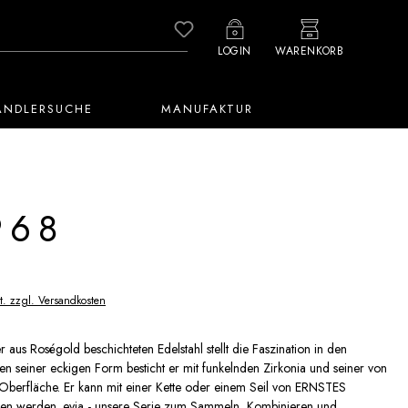
Du hast 0 Produkte auf dem M
LOGIN
WARENKORB
ÄNDLERSUCHE
MANUFAKTUR
968
t. zzgl. Versandkosten
 aus Roségold beschichteten Edelstahl stellt die Faszination in den
ben seiner eckigen Form besticht er mit funkelnden Zirkonia und seiner von
Oberfläche. Er kann mit einer Kette oder einem Seil von ERNSTES
n werden. evia - unsere Serie zum Sammeln, Kombinieren und