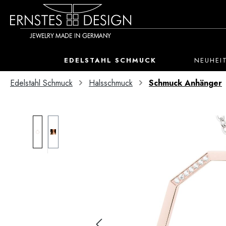
 Hauptinhalt springen
Zur Suche springen
Zur Hauptnavigation springen
EDELSTAHL SCHMUCK
NEUHEI
Edelstahl Schmuck
Halsschmuck
Schmuck Anhänger
Bildergalerie überspringen