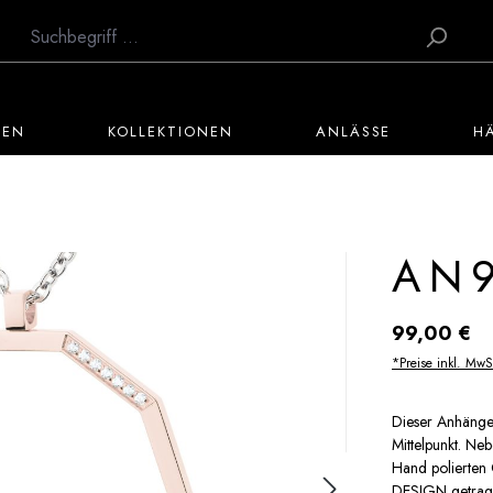
TEN
KOLLEKTIONEN
ANLÄSSE
H
AN
Regulärer Preis:
99,00 €
*Preise inkl. MwS
Dieser Anhänger
Mittelpunkt. Ne
Hand polierten 
DESIGN getrage