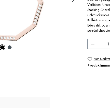
Verlieben. Unse
Stacking-Char
Schmuckstücke l
Kollektion sorg
Edelstahl, oder 
persönliches Lieb
Produkt 
Zum Merkzet
Produktnum