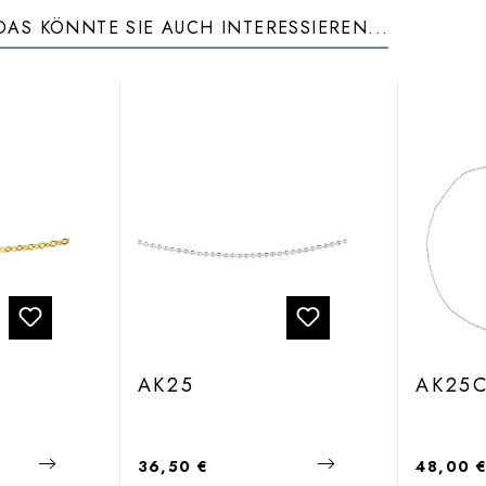
DAS KÖNNTE SIE AUCH INTERESSIEREN...
AK25
AK25
Regulärer Preis:
Regulärer
36,50 €
48,00 