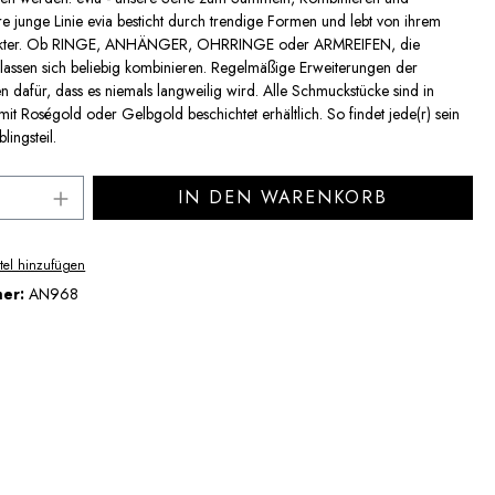
re junge Linie evia besticht durch trendige Formen und lebt von ihrem
akter. Ob RINGE, ANHÄNGER, OHRRINGE oder ARMREIFEN, die
assen sich beliebig kombinieren. Regelmäßige Erweiterungen der
en dafür, dass es niemals langweilig wird. Alle Schmuckstücke sind in
mit Roségold oder Gelbgold beschichtet erhältlich. So findet jede(r) sein
lingsteil.
Anzahl: Gib den gewünschten Wert ein ode
IN DEN WARENKORB
tel hinzufügen
mer:
AN968