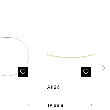
C
AK26
 Preis:
Regulärer Preis:
€
49,00 €