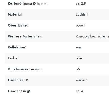
Kettenöffnung Ø in mm:
ca. 2,8
Material:
Edelstahl
Oberfläche:
poliert
Weitere Materialien:
Roségold beschichtet, Z
Kollektion:
evia
Farbe:
rosé
Durchmesser in mm:
35
Geschlecht:
weiblich
Gewicht in g:
ca. 4